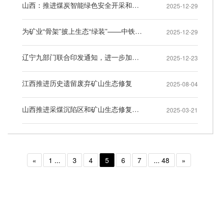
山西：推进煤炭智能绿色安全开采和清洁高效利用
2025-12-29
为矿业“骨架”披上生态“绿装”——中铁资源鹿鸣矿业践行“两山”理念，打造绿色矿山的生态实践
2025-12-29
辽宁九部门联合印发通知，进一步加强绿色矿山建设
2025-12-23
江西推进历史遗留废弃矿山生态修复
2025-08-04
山西推进采煤沉陷区和矿山生态修复治理
2025-03-21
«
1 ...
3
4
5
6
7
... 48
»