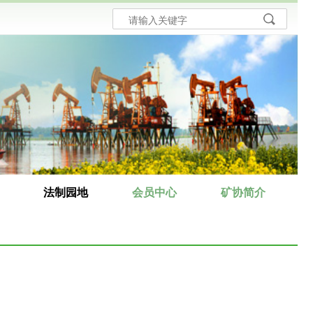
法制园地
会员中心
矿协简介
法律
矿协简介
法规
协会章程
规章
领导成员
司法解释
组织机构