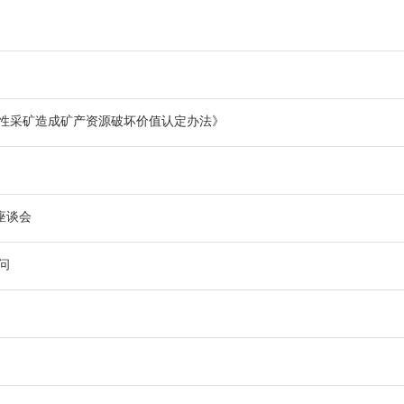
性采矿造成矿产资源破坏价值认定办法》
座谈会
问