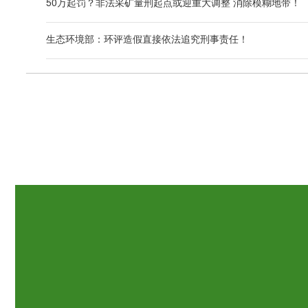
50万起罚？非法采矿量刑起点或迎重大调整 消除模糊地带！
生态环境部：环评造假直接依法追究刑事责任！