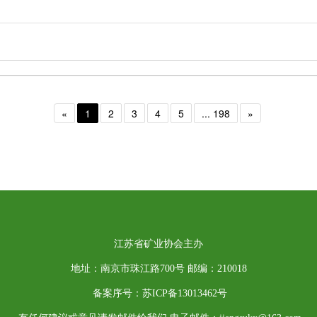
«
1
2
3
4
5
... 198
»
江苏省矿业协会主办
地址：南京市珠江路700号 邮编：210018
备案序号：苏ICP备13013462号