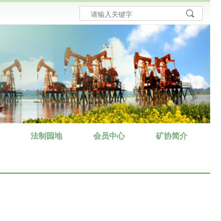
法制园地
会员中心
矿协简介
法律
矿协简介
法规
协会章程
规章
领导成员
司法解释
组织机构