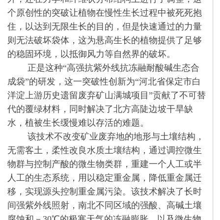
个原创性的突破让植物在慢性生长过程中被死死抱
住，以达到无限生长的目的，但是快速通过的力量
则无法破坏袋体，这为悬高生长的植物提供了足够
的稳固环境，以抵御风力等自然界的破坏。
正是这种“高强抗紫外线抗冻融耐酸碱生态合
成袋”的研发，这一突破性创新为“河北省保定市白
洋淀上游历史遗留废弃矿山满城项目”贡献了不可替
代的覆绿材料，同时解决了北方高陡边坡干旱缺
水，植被生长缓慢难以存活的难题。
该技术不改变矿业废弃地的地形与土壤结构，
无需客土，柔性改良水质土壤结构，通过调控微生
物群与控制产酸的微生物类群，重建一个人工或半
人工的生态系统，用以稳定重金属，降低重金属迁
移，实现源头控制重金属污染。该技术解决了长时
间强紫外线照射，南北不同区域的强酸、高碱土壤
腐蚀和－30℃的极寒天气的冻融膨胀，以及微生物