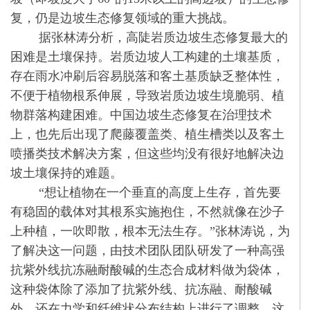
复，仍是边坡生态修复领域的重大挑战。
据张林涛分析，高陡岩质边坡生态修复最大的
困难是土壤保持。岩质边坡人工构建的土壤基质，
存在雨水冲刷后容易脱落和客土基质缺乏整体性，
不便于植物根系伸展，导致岩质边坡生境脆弱、植
物群落构建困难。中国边坡生态修复在治理技术
上，也先后出现了爬藤覆盖类、植生槽类以及客土
喷播类技术解决方案，但这些均没有很好地解决边
坡土壤保持的难题。
“想让植物在一个垂直的高度上生存，首先要
有稳固的载体对其根系实施抱住，不然就像在沙子
上种植，一吹即散，根本无法生存。”张林涛说，为
了解决这一问题，由技术团队团队研发了一种高强
抗紫外线抗冻融耐酸碱的生态合成材料做为袋体，
这种袋体除了添加了抗紫外线、抗冻融、耐酸碱
外，还在力学和纤维状分布结构上进行了调整，这